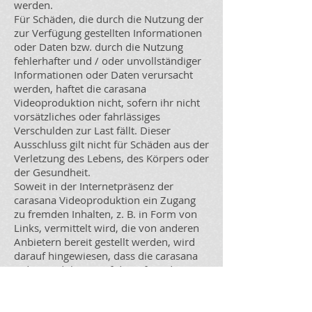
werden.
Für Schäden, die durch die Nutzung der
zur Verfügung gestellten Informationen
oder Daten bzw. durch die Nutzung
fehlerhafter und / oder unvollständiger
Informationen oder Daten verursacht
werden, haftet die carasana
Videoproduktion nicht, sofern ihr nicht
vorsätzliches oder fahrlässiges
Verschulden zur Last fällt. Dieser
Ausschluss gilt nicht für Schäden aus der
Verletzung des Lebens, des Körpers oder
der Gesundheit.
Soweit in der Internetpräsenz der
carasana Videoproduktion ein Zugang
zu fremden Inhalten, z. B. in Form von
Links, vermittelt wird, die von anderen
Anbietern bereit gestellt werden, wird
darauf hingewiesen, dass die carasana
Videoproduktion auf diese fremden
Inhalte keinen Einfluss hat und sich
diese Inhalte auch nicht zu eigen macht.
Die carasana Videoproduktion hat