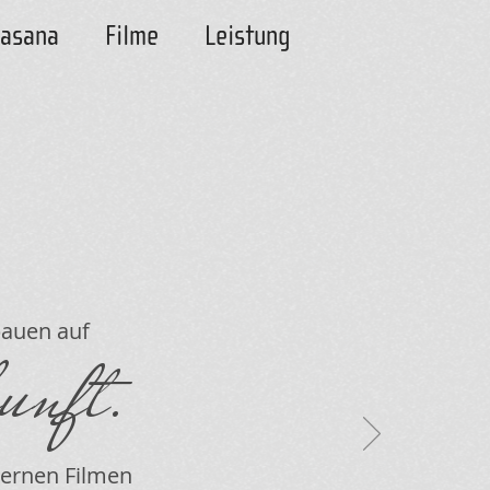
rasana
Filme
Leistung
uen auf
unft.
nen Filmen