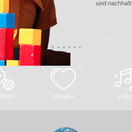
und nachhal
iness
Soziales
Kultu