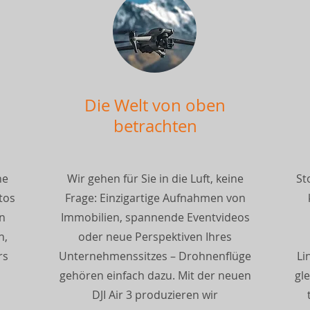
Die Welt von oben
betrachten
ne
Wir gehen für Sie in die Luft, keine
St
tos
Frage: Einzigartige Aufnahmen von
in
Immobilien, spannende Eventvideos
h,
oder neue Perspektiven Ihres
rs
Unternehmenssitzes – Drohnenflüge
Li
gehören einfach dazu. Mit der neuen
gl
DJI Air 3 produzieren wir